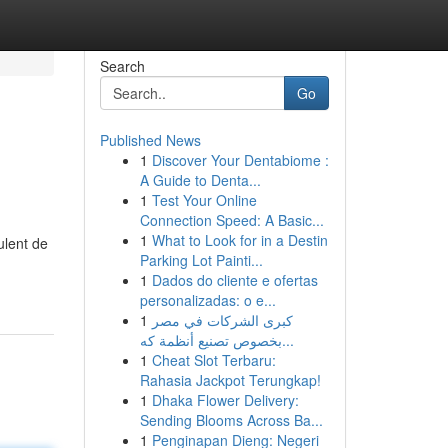
Search
Go
Published News
1
Discover Your Dentabiome :
A Guide to Denta...
1
Test Your Online
Connection Speed: A Basic...
1
What to Look for in a Destin
ulent de
Parking Lot Painti...
1
Dados do cliente e ofertas
personalizadas: o e...
1
كبرى الشركات في مصر
بخصوص تصنيع أنظمة كه...
1
Cheat Slot Terbaru:
Rahasia Jackpot Terungkap!
1
Dhaka Flower Delivery:
Sending Blooms Across Ba...
1
Penginapan Dieng: Negeri