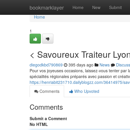
Home
bookmarklayer
Home
New
Submit
Home
1
< Savoureux Traiteur Lyo
diegodkbd790869
395 days ago
News
Discus
Pour vos joyeuses occasions, laissez-vous tenter par 
spécialités régionales préparés avec passion et créativ
https://henriabit231710.dailyblogzz.com/36414975/sav
Comments
Who Upvoted
Comments
Submit a Comment
No HTML