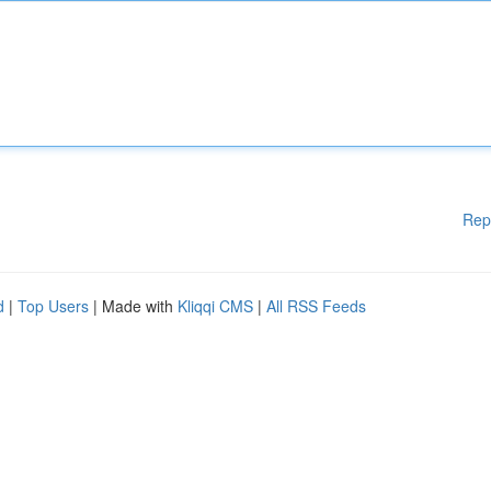
Rep
d
|
Top Users
| Made with
Kliqqi CMS
|
All RSS Feeds