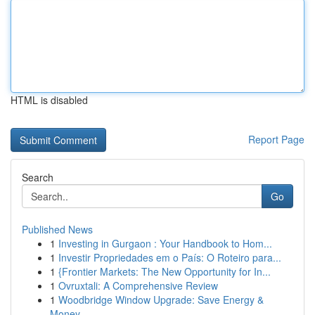
HTML is disabled
Report Page
Search
Go
Published News
1
Investing in Gurgaon : Your Handbook to Hom...
1
Investir Propriedades em o País: O Roteiro para...
1
{Frontier Markets: The New Opportunity for In...
1
Ovruxtali: A Comprehensive Review
1
Woodbridge Window Upgrade: Save Energy &
Money ...