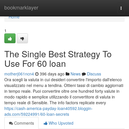
Home
bookmarklayer
Togg
navi
Home
1
The Single Best Strategy To
Use For 60 loan
motherj061ncn4
396 days ago
News
Discuss
Ora scegli la valuta in cui desideri convertire l'importo dall'elenco
visualizzato nel menu a tendina. Ottieni tassi di cambio aggiornati
in tempo reale. Puoi convertire oltre one hundred forty valute in
modo rapido e semplice utilizzando il convertitore di valuta in
tempo reale di Sensible. The info factors replicate every
https://cash-america-payday-loan40592.bloggin-
ads.com/59224991/60-loan-secrets
Comments
Who Upvoted