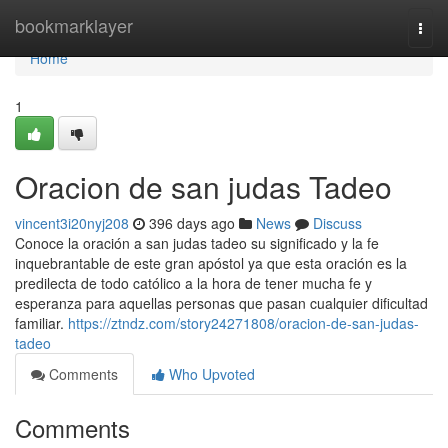
Home
bookmarklayer
Togg
navi
Home
1
Oracion de san judas Tadeo
vincent3i20nyj208
396 days ago
News
Discuss
Conoce la oración a san judas tadeo su significado y la fe
inquebrantable de este gran apóstol ya que esta oración es la
predilecta de todo católico a la hora de tener mucha fe y
esperanza para aquellas personas que pasan cualquier dificultad
familiar.
https://ztndz.com/story24271808/oracion-de-san-judas-
tadeo
Comments
Who Upvoted
Comments