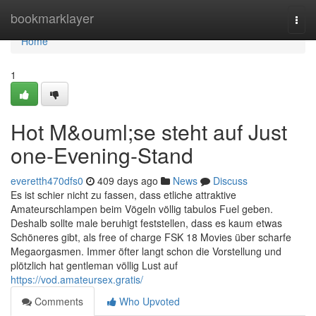
Home
bookmarklayer
Togg
navi
Home
1
Hot M&ouml;se steht auf Just
one-Evening-Stand
everetth470dfs0
409 days ago
News
Discuss
Es ist schier nicht zu fassen, dass etliche attraktive
Amateurschlampen beim Vögeln völlig tabulos Fuel geben.
Deshalb sollte male beruhigt feststellen, dass es kaum etwas
Schöneres gibt, als free of charge FSK 18 Movies über scharfe
Megaorgasmen. Immer öfter langt schon die Vorstellung und
plötzlich hat gentleman völlig Lust auf
https://vod.amateursex.gratis/
Comments
Who Upvoted