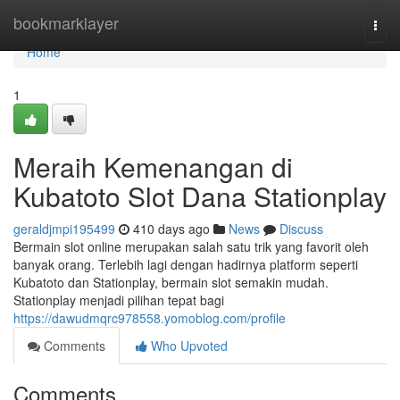
Home
bookmarklayer
Togg
navi
Home
1
Meraih Kemenangan di
Kubatoto Slot Dana Stationplay
geraldjmpi195499
410 days ago
News
Discuss
Bermain slot online merupakan salah satu trik yang favorit oleh
banyak orang. Terlebih lagi dengan hadirnya platform seperti
Kubatoto dan Stationplay, bermain slot semakin mudah.
Stationplay menjadi pilihan tepat bagi
https://dawudmqrc978558.yomoblog.com/profile
Comments
Who Upvoted
Comments