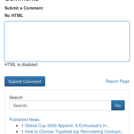
Submit a Comment
No HTML
HTML is disabled
Report Page
Search
Go
Published News
1
Global Cup 2026 Apparel: A Enthusiast's In...
1
How to Choose Topsfield top Remodeling Contract...