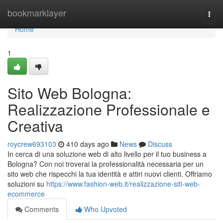
Home
bookmarklayer
Togg
navi
Home
1
Sito Web Bologna:
Realizzazione Professionale e
Creativa
roycrew693103
410 days ago
News
Discuss
In cerca di una soluzione web di alto livello per il tuo business a
Bologna? Con noi troverai la professionalità necessaria per un
sito web che rispecchi la tua identità e attiri nuovi clienti. Offriamo
soluzioni su
https://www.fashion-web.it/realizzazione-siti-web-
ecommerce
Comments
Who Upvoted