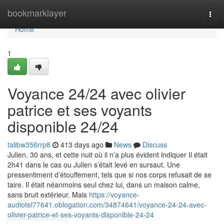
Home
bookmarklayer
Togg
navi
Home
1
Voyance 24/24 avec olivier
patrice et ses voyants
disponible 24/24
talibw356rrp8
413 days ago
News
Discuss
Julien, 30 ans, et cette nuit où il n’a plus évident indiquer Il était
2h41 dans le cas ou Julien s’était levé en sursaut. Une
pressentiment d’étouffement, tels que si nos corps refusait de se
taire. Il était néanmoins seul chez lui, dans un maison calme,
sans bruit extérieur. Mais
https://voyance-
audiotel77641.oblogation.com/34874641/voyance-24-24-avec-
olivier-patrice-et-ses-voyants-disponible-24-24