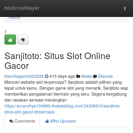
Home
bookmarklayer
Togg
navi
Home
1
Sanjitoto: Situs Slot Online
Gacor
blanchegxms523235
415 days ago
News
Discuss
Mencari website slot terpercaya? Sanjitoto adalah pilihan yang
tepat untuk kamu. Dengan game slot yang menarik, Sanjitoto siap
memberikan pengalaman bermain yang seru. Segera bergabung
dan rasakan sensasi menangkan
https://arranzhye104899.thekatyblog.com/34309910/sanjitoto-
situs-slot-gacor-terpercaya
Comments
Who Upvoted