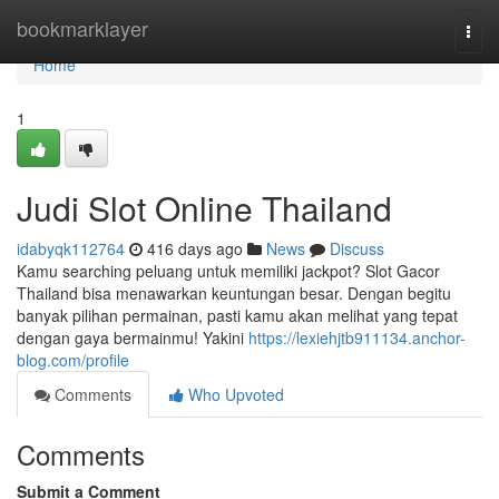
Home
bookmarklayer
Togg
navi
Home
1
Judi Slot Online Thailand
idabyqk112764
416 days ago
News
Discuss
Kamu searching peluang untuk memiliki jackpot? Slot Gacor
Thailand bisa menawarkan keuntungan besar. Dengan begitu
banyak pilihan permainan, pasti kamu akan melihat yang tepat
dengan gaya bermainmu! Yakini
https://lexiehjtb911134.anchor-
blog.com/profile
Comments
Who Upvoted
Comments
Submit a Comment