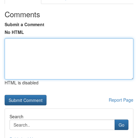
Comments
Submit a Comment
No HTML
HTML is disabled
Report Page
Search
Go