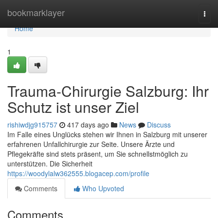
Home
bookmarklayer
Togg
navi
Home
1
Trauma-Chirurgie Salzburg: Ihr
Schutz ist unser Ziel
rishiwdjg915757
417 days ago
News
Discuss
Im Falle eines Unglücks stehen wir Ihnen in Salzburg mit unserer
erfahrenen Unfallchirurgie zur Seite. Unsere Ärzte und
Pflegekräfte sind stets präsent, um Sie schnellstmöglich zu
unterstützen. Die Sicherheit
https://woodylalw362555.blogacep.com/profile
Comments
Who Upvoted
Comments