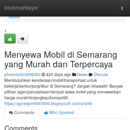
Home
bookmarklayer
Togg
navi
Home
1
Menyewa Mobil di Semarang
yang Murah dan Terpercaya
phoenixztmi598250
420 days ago
News
Discuss
Membutuhkan kendaraan/mobil/transportasi untuk
bekerja/berkunjung/libur di Semarang? Jangan khawatir! Banyak
pilihan agen/perusahaan/tempat sewa mobil yang menawarkan
harga murah/terjangkau/kompetitif.
https://agnesjcmf063500.blog4youth.com/profile
Comments
Who Upvoted
Comments