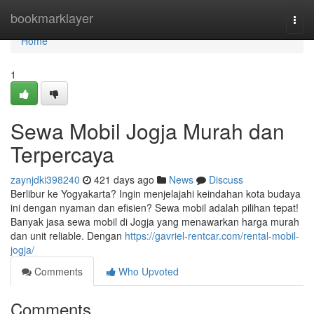
Home
bookmarklayer
Togg
navi
Home
1
Sewa Mobil Jogja Murah dan
Terpercaya
zaynjdki398240
421 days ago
News
Discuss
Berlibur ke Yogyakarta? Ingin menjelajahi keindahan kota budaya
ini dengan nyaman dan efisien? Sewa mobil adalah pilihan tepat!
Banyak jasa sewa mobil di Jogja yang menawarkan harga murah
dan unit reliable. Dengan
https://gavriel-rentcar.com/rental-mobil-
jogja/
Comments
Who Upvoted
Comments