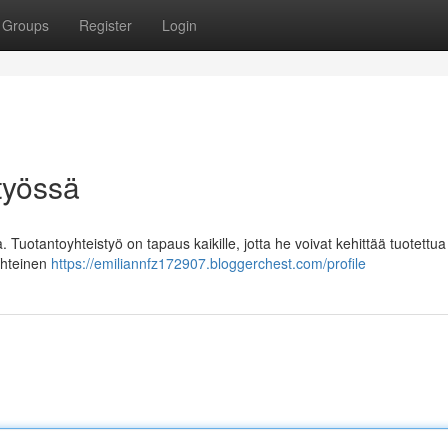
Groups
Register
Login
työssä
Tuotantoyhteistyö on tapaus kaikille, jotta he voivat kehittää tuotettua
Yhteinen
https://emiliannfz172907.bloggerchest.com/profile