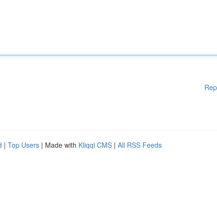
Rep
d
|
Top Users
| Made with
Kliqqi CMS
|
All RSS Feeds