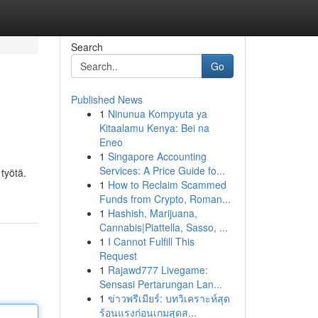
Search
Go
Published News
1
Ninunua Kompyuta ya
Kitaalamu Kenya: Bei na
Eneo
1
Singapore Accounting
Services: A Price Guide fo...
 työtä.
1
How to Reclaim Scammed
Funds from Crypto, Roman...
1
Hashish, Marijuana,
Cannabis|Piattella, Sasso, ...
1
I Cannot Fulfill This
Request
1
Rajawd777 Livegame:
Sensasi Pertarungan Lan...
1
ข่าวพรีเมียร์: บทวิเคราะห์สุด
ร้อนแรงก่อนเกมสุดส...