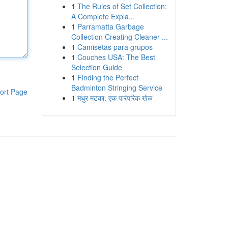
1
The Rules of Set Collection:
A Complete Expla...
1
Parramatta Garbage
Collection Creating Cleaner ...
1
Camisetas para grupos
1
Couches USA: The Best
Selection Guide
1
Finding the Perfect
Badminton Stringing Service
ort Page
1
मधुर मटका: एक पारंपरिक खेळ