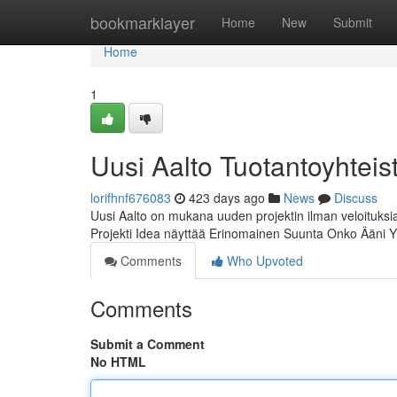
Home
bookmarklayer
Home
New
Submit
Home
1
Uusi Aalto Tuotantoyhteis
lorifhnf676083
423 days ago
News
Discuss
Uusi Aalto on mukana uuden projektin ilman veloituksia. 
Projekti Idea näyttää Erinomainen Suunta Onko Ääni 
Comments
Who Upvoted
Comments
Submit a Comment
No HTML