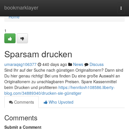
Home
bookmarklayer
Togg
navi
Home
1
Sparsam drucken
umaraqsg106377
440 days ago
News
Discuss
Sind Ihr auf der Suche nach günstigen Originaltonern? Dann sind
Du hier genau richtig! Bei uns finden Du eine große Auswahl an
Originaltonern zu unschlagbaren Preisen. Spare Kassenmittel
beim Drucken und profitieren
https://henrilovh108586.liberty-
blog.com/34889340/drucken-sie-günstiger
Comments
Who Upvoted
Comments
Submit a Comment