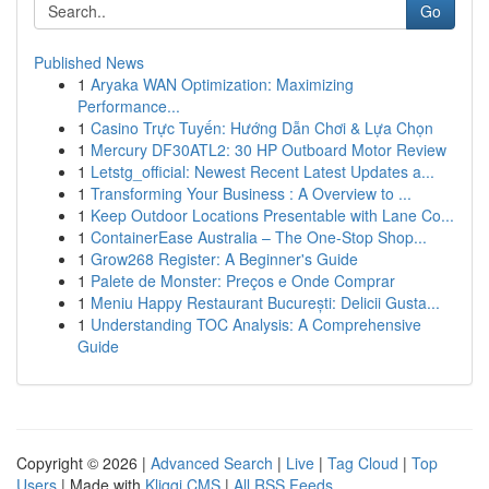
Go
Published News
1
Aryaka WAN Optimization: Maximizing
Performance...
1
Casino Trực Tuyến: Hướng Dẫn Chơi & Lựa Chọn
1
Mercury DF30ATL2: 30 HP Outboard Motor Review
1
Letstg_official: Newest Recent Latest Updates a...
1
Transforming Your Business : A Overview to ...
1
Keep Outdoor Locations Presentable with Lane Co...
1
ContainerEase Australia – The One-Stop Shop...
1
Grow268 Register: A Beginner's Guide
1
Palete de Monster: Preços e Onde Comprar
1
Meniu Happy Restaurant București: Delicii Gusta...
1
Understanding TOC Analysis: A Comprehensive
Guide
Copyright © 2026 |
Advanced Search
|
Live
|
Tag Cloud
|
Top
Users
| Made with
Kliqqi CMS
|
All RSS Feeds