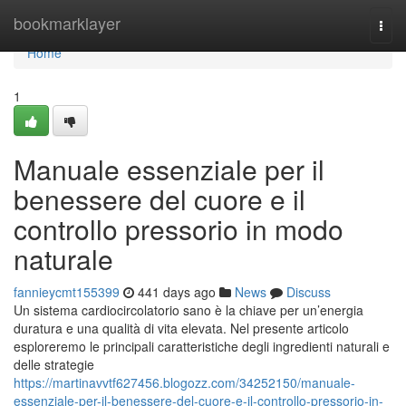
Home
bookmarklayer
Togg
navi
Home
1
Manuale essenziale per il
benessere del cuore e il
controllo pressorio in modo
naturale
fannieycmt155399
441 days ago
News
Discuss
Un sistema cardiocircolatorio sano è la chiave per un’energia
duratura e una qualità di vita elevata. Nel presente articolo
esploreremo le principali caratteristiche degli ingredienti naturali e
delle strategie
https://martinavvtf627456.blogozz.com/34252150/manuale-
essenziale-per-il-benessere-del-cuore-e-il-controllo-pressorio-in-