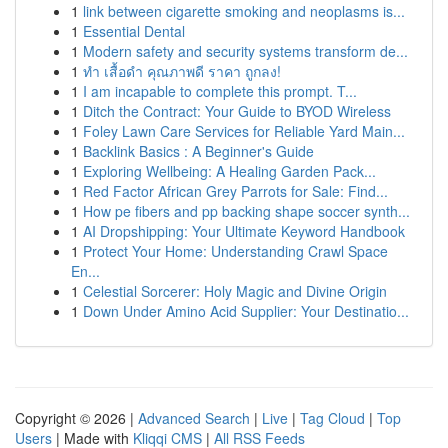
1
link between cigarette smoking and neoplasms is...
1
Essential Dental
1
Modern safety and security systems transform de...
1
ทำ เสื้อดำ คุณภาพดี ราคา ถูกลง!
1
I am incapable to complete this prompt. T...
1
Ditch the Contract: Your Guide to BYOD Wireless
1
Foley Lawn Care Services for Reliable Yard Main...
1
Backlink Basics : A Beginner's Guide
1
Exploring Wellbeing: A Healing Garden Pack...
1
Red Factor African Grey Parrots for Sale: Find...
1
How pe fibers and pp backing shape soccer synth...
1
AI Dropshipping: Your Ultimate Keyword Handbook
1
Protect Your Home: Understanding Crawl Space
En...
1
Celestial Sorcerer: Holy Magic and Divine Origin
1
Down Under Amino Acid Supplier: Your Destinatio...
Copyright © 2026 |
Advanced Search
|
Live
|
Tag Cloud
|
Top
Users
| Made with
Kliqqi CMS
|
All RSS Feeds