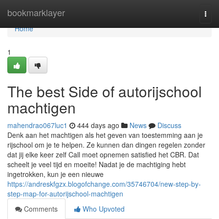
Home
bookmarklayer
Togg
navi
Home
1
The best Side of autorijschool
machtigen
mahendrao067luc1
444 days ago
News
Discuss
Denk aan het machtigen als het geven van toestemming aan je
rijschool om je te helpen. Ze kunnen dan dingen regelen zonder
dat jij elke keer zelf Call moet opnemen satisfied het CBR. Dat
scheelt je veel tijd en moeite! Nadat je de machtiging hebt
ingetrokken, kun je een nieuwe
https://andreskfgzx.blogofchange.com/35746704/new-step-by-
step-map-for-autorijschool-machtigen
Comments
Who Upvoted