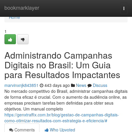
Home
bookmarklayer
Togg
navi
Home
1
Administrando Campanhas
Digitais no Brasil: Um Guia
para Resultados Impactantes
marvinxnjk843851
443 days ago
News
Discuss
No mercado competitivo do Brasil, administrar campanhas digitais
de forma eficaz é crucial. Com o aumento da audiência online, as
empresas precisam tarefas bem definidas para obter seus
objetivos. Um manual completo
https://genxtraffix.com.br/blog/gestao-de-campanhas-digitais-
como-otimizar-resultados-com-estrategia-e-eficiencia/#
Comments
Who Upvoted