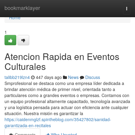
Home
bookmarklayer
Togg
navi
Home
1
Atencion Rapida en Eventos
Culturales
talibb219lzn4
447 days ago
News
Discuss
Smprofesional se destaca como una empresa líder dedicada a
brindar atención médica de primer nivel, orientada tanto a
particulares como a grandes eventos o empresas. Contamos con
un equipo profesional altamente capacitado, tecnología avanzada
y una logística pensada para actuar con eficiencia ante cualquier
situación. Nuestra misión es garantizar la
https://caidenmglzf.spintheblog.com/35427802/sanidad-
garantizada-en-recitales
Comments
Who Upvoted