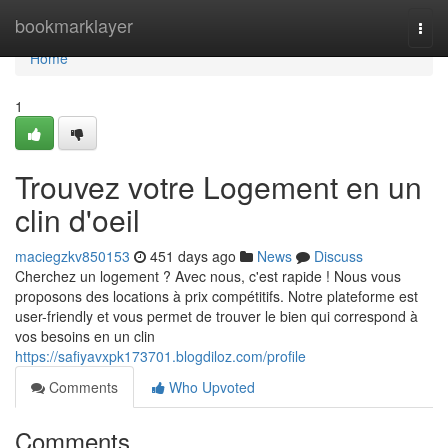
Home
bookmarklayer
Togg
navi
Home
1
Trouvez votre Logement en un
clin d'oeil
maciegzkv850153
451 days ago
News
Discuss
Cherchez un logement ? Avec nous, c'est rapide ! Nous vous
proposons des locations à prix compétitifs. Notre plateforme est
user-friendly et vous permet de trouver le bien qui correspond à
vos besoins en un clin
https://safiyavxpk173701.blogdiloz.com/profile
Comments
Who Upvoted
Comments