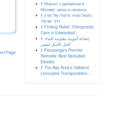
1
Ремонт с дизайном в
Москве: цены и нюансы
1
נתנאל נשיא: סיפורו של פורץ
דרך ישראלי
1
Finding Relief: Chiropractic
Care in Edwardsvil...
1
إضاءة أنبوبية مقاومة للماء:
الحل الأمثل لمصر
1
Pampanga's Premier
ort Page
Retreats: Best Secluded
Estates
1
The Bay Area's Oakland
Limousine Transportation...