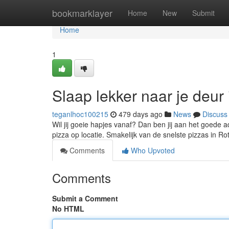
Home
bookmarklayer
Home
New
Submit
Home
1
Slaap lekker naar je deur
teganlhoc100215
479 days ago
News
Discuss
Wil jij goeie hapjes vanaf? Dan ben jij aan het goede 
pizza op locatie. Smakelijk van de snelste pizzas in R
Comments
Who Upvoted
Comments
Submit a Comment
No HTML