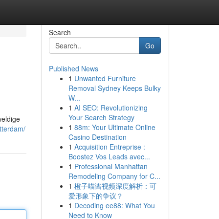
Search
Go
Published News
1
Unwanted Furniture
Removal Sydney Keeps Bulky
W...
1
AI SEO: Revolutionizing
Your Search Strategy
weldige
1
88m: Your Ultimate Online
otterdam/
Casino Destination
1
Acquisition Entreprise :
Boostez Vos Leads avec...
1
Professional Manhattan
Remodeling Company for C...
1
橙子喵酱视频深度解析：可
爱形象下的争议？
1
Decoding ee88: What You
Need to Know