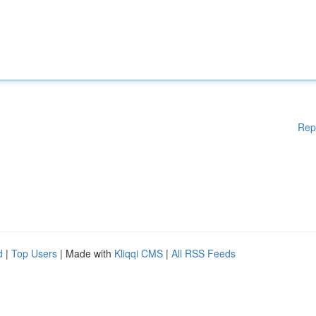
Rep
d
|
Top Users
| Made with
Kliqqi CMS
|
All RSS Feeds