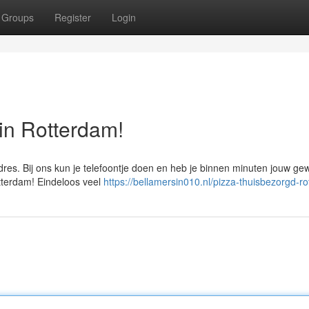
Groups
Register
Login
 in Rotterdam!
adres. Bij ons kun je telefoontje doen en heb je binnen minuten jouw ge
otterdam! Eindeloos veel
https://bellamersin010.nl/pizza-thuisbezorgd-r