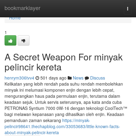
Home
bookmarklayer
Togg
navi
Home
1
A Secret Weapon For minyak
pelincir kereta
henrym306tvv4
501 days ago
News
Discuss
Kelikatan yang lebih rendah pada suhu rendah membolehkan
minyak ini melumasi komponen enjin dengan lebih cepat,
mengurangkan haus pada permulaan enjin, terutama dalam
keadaan sejuk. Untuk servis seterusnya, apa kata anda cuba
PETRONAS Syntium 7000 0W-16 dengan teknologi CoolTech™
bagi melawan kepanasan yang dihasilkan oleh enjin. Keadaan
pemanduan zaman sekarang
https://minyak-
pelincir98641.thechapblog.com/33053683/little-known-facts-
about-minyak-pelincir-kereta