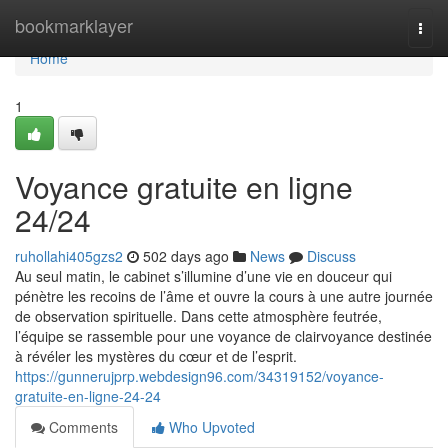
Home
bookmarklayer
Togg
navi
Home
1
Voyance gratuite en ligne
24/24
ruhollahi405gzs2
502 days ago
News
Discuss
Au seul matin, le cabinet s’illumine d’une vie en douceur qui
pénètre les recoins de l’âme et ouvre la cours à une autre journée
de observation spirituelle. Dans cette atmosphère feutrée,
l’équipe se rassemble pour une voyance de clairvoyance destinée
à révéler les mystères du cœur et de l’esprit.
https://gunnerujprp.webdesign96.com/34319152/voyance-
gratuite-en-ligne-24-24
Comments
Who Upvoted