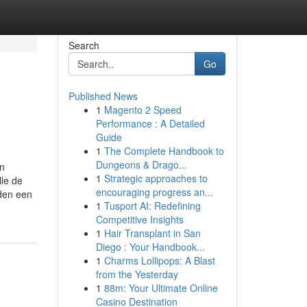
Search
Go
Published News
1
Magento 2 Speed
Performance : A Detailed
Guide
1
The Complete Handbook to
Dungeons & Drago...
an
1
Strategic approaches to
le de
encouraging progress an...
lden een
1
Tusport AI: Redefining
Competitive Insights
1
Hair Transplant in San
Diego : Your Handbook...
1
Charms Lollipops: A Blast
from the Yesterday
1
88m: Your Ultimate Online
Casino Destination