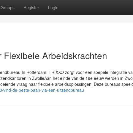
Groups
Register
Login
 Flexibele Arbeidskrachten
zendbureau In Rotterdam: TRIXXO zorgt voor een soepele integratie v
zendkantoren in ZwolleAan het einde van de 19e eeuw werden in Zwol
roeiende vraag naar flexibele arbeidsoplossingen. Deze bureaus spee
0/vind-de-beste-baan-via-een-uitzendbureau