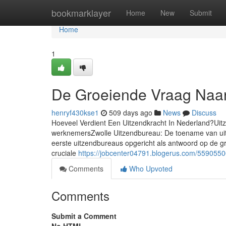
Home
bookmarklayer
Home
New
Submit
Home
1
De Groeiende Vraag Naar
henryf430kse1
509 days ago
News
Discuss
Hoeveel Verdient Een Uitzendkracht In Nederland?Uit
werknemersZwolle Uitzendbureau: De toename van uit
eerste uitzendbureaus opgericht als antwoord op de g
cruciale
https://jobcenter04791.blogerus.com/5590550
Comments
Who Upvoted
Comments
Submit a Comment