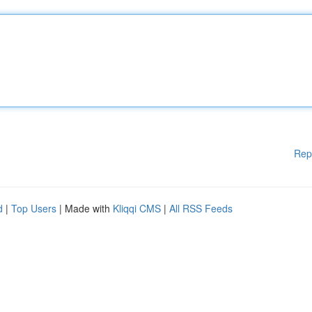
Rep
d
|
Top Users
| Made with
Kliqqi CMS
|
All RSS Feeds