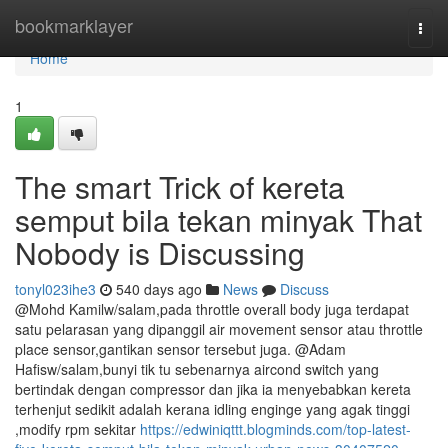
Home
bookmarklayer
Togg
navi
Home
1
The smart Trick of kereta
semput bila tekan minyak That
Nobody is Discussing
tonyl023ihe3
540 days ago
News
Discuss
@Mohd Kamilw/salam,pada throttle overall body juga terdapat
satu pelarasan yang dipanggil air movement sensor atau throttle
place sensor,gantikan sensor tersebut juga. @Adam
Hafisw/salam,bunyi tik tu sebenarnya aircond switch yang
bertindak dengan compressor dan jika ia menyebabkan kereta
terhenjut sedikit adalah kerana idling enginge yang agak tinggi
,modify rpm sekitar
https://edwiniqttt.blogminds.com/top-latest-