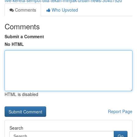
five-kereta-semput-bila-tekan-minyak-urban-news-30407520
Comments
Who Upvoted
Comments
Submit a Comment
No HTML
HTML is disabled
Report Page
Search
Go