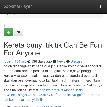
Home
bookmarklayer
Togg
navi
Home
1
Kereta bunyi tik tik Can Be Fun
For Anyone
robertn134lml5
536 days ago
News
Discuss
boleh dibahagikan kepada dua jenis iaitu– boleh dibaiki sendiri di
rumah atau perlu diperiksa di bengkel. Salam,saya pengguna
kereta viva 660.masalahnya,saya dah buat standard overhaul
skali dan best overhaul dua kali tapi masih makan minyak hitam
dan keluar asap hitam serta minyak hitam pada ekzos. Sekiranya
anda mendapati kereta
https://kereta-tak-boleh-start-
bu42851.blogstival.com/55076902/the-definitive-guide-to-kereta-
tak-boleh-start-bunyi-tik-tik
Comments
Who Upvoted