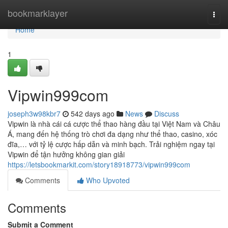
Home
bookmarklayer
Togg
navi
Home
1
Vipwin999com
joseph3w98kbr7
542 days ago
News
Discuss
Vipwin là nhà cái cá cược thể thao hàng đầu tại Việt Nam và Châu
Á, mang đến hệ thống trò chơi đa dạng như thể thao, casino, xóc
đĩa,… với tỷ lệ cược hấp dẫn và minh bạch. Trải nghiệm ngay tại
Vipwin để tận hưởng không gian giải
https://letsbookmarkit.com/story18918773/vipwin999com
Comments
Who Upvoted
Comments
Submit a Comment