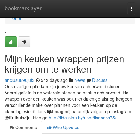
Home
bookmarklayer
Togg
navi
Home
1
Mijn keuken wrappen prijzen
krijgen om te werken
anciusu890juf3
542 days ago
News
Discuss
Ons overige optie kan zijn jouw keuken achterwand stucen.
Vooral geliefd is de waterafstotende betonstuc achterwand. Het
wrappen over een keuken was ook niet dit enige alsnog hetgeen
verschillende make-over plannen voor een keuken op de
planning, wie dit leuk lijkt mag mij natuurlijk volgen op Instagram
@fijnthuiszijn. Hoe ga
http://lida-stan.by/user/lisabass75/
Comments
Who Upvoted