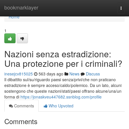
Home
bookmarklayer
Togg
navi
Home
1
Nazioni senza estradizione:
Una protezione per i criminali?
inesejcv815025
563 days ago
News
Discuss
Il dibattito sul/su/riguardo paesi senza/privi/che non praticano
estradizione è sempre acceso/caldo/polemico. Da un lato, alcuni
sostengono che queste nazioni/stati/paesi offrano alcune/una/un
forma di
https://jonaskveu447682.ssnblog.com/profile
Comments
Who Upvoted
Comments