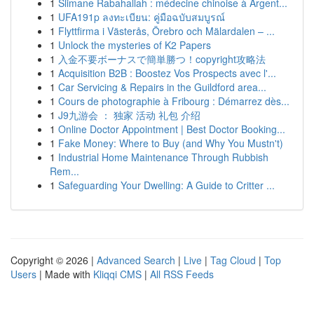
1
Slimane Rabahallah : médecine chinoise à Argent...
1
UFA191p ลงทะเบียน: คู่มือฉบับสมบูรณ์
1
Flyttfirma i Västerås, Örebro och Mälardalen – ...
1
Unlock the mysteries of K2 Papers
1
入金不要ボーナスで簡単勝つ！copyright攻略法
1
Acquisition B2B : Boostez Vos Prospects avec l'...
1
Car Servicing & Repairs in the Guildford area...
1
Cours de photographie à Fribourg : Démarrez dès...
1
J9九游会 ： 独家 活动 礼包 介绍
1
Online Doctor Appointment | Best Doctor Booking...
1
Fake Money: Where to Buy (and Why You Mustn't)
1
Industrial Home Maintenance Through Rubbish
Rem...
1
Safeguarding Your Dwelling: A Guide to Critter ...
Copyright © 2026 |
Advanced Search
|
Live
|
Tag Cloud
|
Top
Users
| Made with
Kliqqi CMS
|
All RSS Feeds