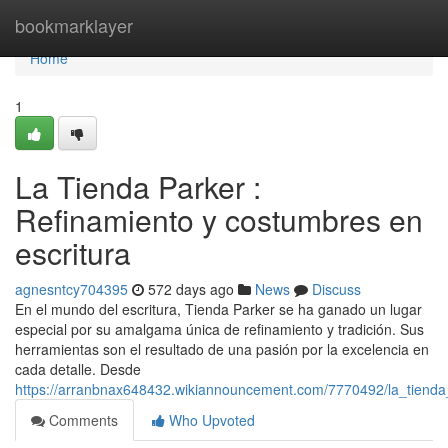
Home
bookmarklayer
Home
1
La Tienda Parker :
Refinamiento y costumbres en
escritura
agnesntcy704395
572 days ago
News
Discuss
En el mundo del escritura, Tienda Parker se ha ganado un lugar
especial por su amalgama única de refinamiento y tradición. Sus
herramientas son el resultado de una pasión por la excelencia en
cada detalle. Desde
https://arranbnax648432.wikiannouncement.com/7770492/la_tienda_
Comments
Who Upvoted