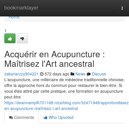
Home
bookmarklayer
Tog
navi
Home
1
Acquérir en Acupuncture :
Maîtrisez l'Art ancestral
zakariarzzy904221
572 days ago
News
Discuss
L'acupuncture, une millénaire de médecine traditionnelle chinoise,
offre la approche hors du commun pour restaurer le bien-être. Si
vous êtes attiré par cette pratique, une formation en acupuncture
peut être
https://deannampfk701168.nizarblog.com/32471948/approfondissez
en-acupuncture-maîtrisez-l-art-ancestral
Comments
Who Upvoted