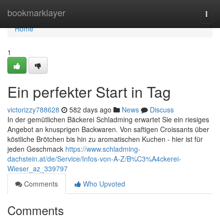
Home
bookmarklayer
Togg
navi
Home
1
Ein perfekter Start in Tag
victorizzy788628
582 days ago
News
Discuss
In der gemütlichen Bäckerei Schladming erwartet Sie ein riesiges
Angebot an knusprigen Backwaren. Von saftigen Croissants über
köstliche Brötchen bis hin zu aromatischen Kuchen - hier ist für
jeden Geschmack
https://www.schladming-
dachstein.at/de/Service/Infos-von-A-Z/B%C3%A4ckerei-
Wieser_az_339797
Comments
Who Upvoted
Comments