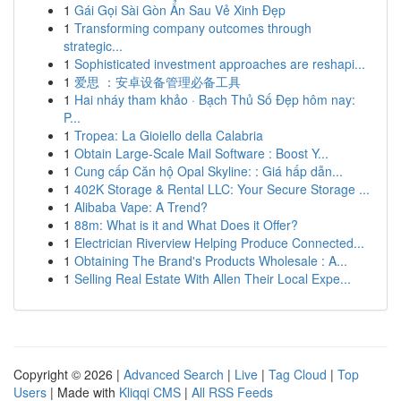
1
Gái Gọi Sài Gòn Ẩn Sau Vẻ Xinh Đẹp
1
Transforming company outcomes through
strategic...
1
Sophisticated investment approaches are reshapi...
1
爱思 ：安卓设备管理必备工具
1
Hai nháy tham khảo · Bạch Thủ Số Đẹp hôm nay:
P...
1
Tropea: La Gioiello della Calabria
1
Obtain Large-Scale Mail Software : Boost Y...
1
Cung cấp Căn hộ Opal Skyline: : Giá hấp dẫn...
1
402K Storage & Rental LLC: Your Secure Storage ...
1
Alibaba Vape: A Trend?
1
88m: What is it and What Does it Offer?
1
Electrician Riverview Helping Produce Connected...
1
Obtaining The Brand's Products Wholesale : A...
1
Selling Real Estate With Allen Their Local Expe...
Copyright © 2026 |
Advanced Search
|
Live
|
Tag Cloud
|
Top
Users
| Made with
Kliqqi CMS
|
All RSS Feeds