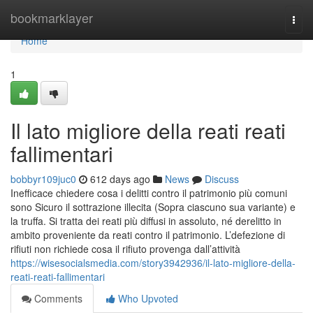
Home
bookmarklayer
Togg
navi
Home
1
Il lato migliore della reati reati
fallimentari
bobbyr109juc0
612 days ago
News
Discuss
Inefficace chiedere cosa i delitti contro il patrimonio più comuni
sono Sicuro il sottrazione illecita (Sopra ciascuno sua variante) e
la truffa. Si tratta dei reati più diffusi in assoluto, né derelitto in
ambito proveniente da reati contro il patrimonio. L’defezione di
rifiuti non richiede cosa il rifiuto provenga dall’attività
https://wisesocialsmedia.com/story3942936/il-lato-migliore-della-
reati-reati-fallimentari
Comments
Who Upvoted