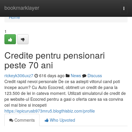
Home
bookmarklayer
Togg
navi
Home
1
Credite pentru pensionari
peste 70 ani
rickeyk306uxz7
616 days ago
News
Discuss
Credit rapid nevoi personale De ce sa astepti viitorul cand poti
incepe acum? Cu Auto Ecocred, obtineti un credit de pana la
123.500 de lei in cateva moment. Utilizati simulatorul de credit de
pe website-ul Ecocred pentru a gasi o oferta care sa va convina
cel mai bine si incepeti
https://epicurusb973mru5.blogthisbiz.com/profile
Comments
Who Upvoted