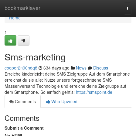
Home
bookmarklayer
Togg
navi
Home
1
Sms-marketing
cooper2n90ndq8
634 days ago
News
Discuss
Erreiche kinderleicht deine SMS Zielgruppe Auf dem Smartphone
erreichst du sie alle: Nutze unsere fortgeschrittene SMS
Massenversand Technologie und erreiche deine Zielgruppe auf
dem Smartphone. So einfach geht’s:
https://smspoint.de
Comments
Who Upvoted
Comments
Submit a Comment
No HTML