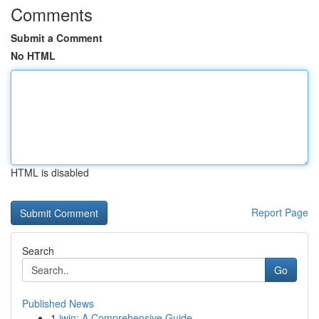
Comments
Submit a Comment
No HTML
HTML is disabled
Report Page
Search
Go
Published News
1
iwin: A Comprehensive Guide