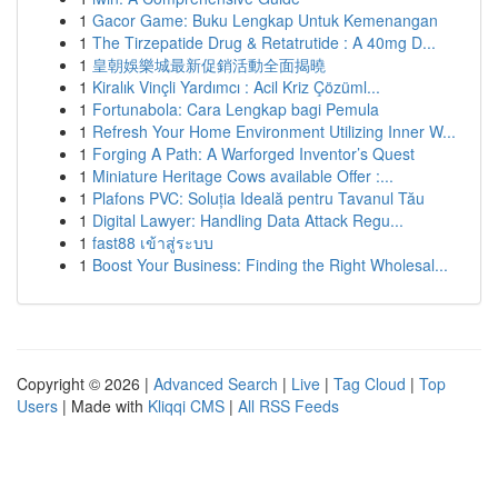
1
Gacor Game: Buku Lengkap Untuk Kemenangan
1
The Tirzepatide Drug & Retatrutide : A 40mg D...
1
皇朝娛樂城最新促銷活動全面揭曉
1
Kiralık Vinçli Yardımcı : Acil Kriz Çözüml...
1
Fortunabola: Cara Lengkap bagi Pemula
1
Refresh Your Home Environment Utilizing Inner W...
1
Forging A Path: A Warforged Inventor’s Quest
1
Miniature Heritage Cows available Offer :...
1
Plafons PVC: Soluția Ideală pentru Tavanul Tău
1
Digital Lawyer: Handling Data Attack Regu...
1
fast88 เข้าสู่ระบบ
1
Boost Your Business: Finding the Right Wholesal...
Copyright © 2026 |
Advanced Search
|
Live
|
Tag Cloud
|
Top
Users
| Made with
Kliqqi CMS
|
All RSS Feeds