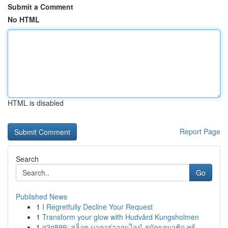
Submit a Comment
No HTML
HTML is disabled
Report Page
Search
Go
Published News
1
I Regretfully Decline Your Request
1
Transform your glow with Hudvård Kungsholmen
1
g2g899: สล็อต บาคาร่าออนไลน์ สมัครสมาชิก พร้...