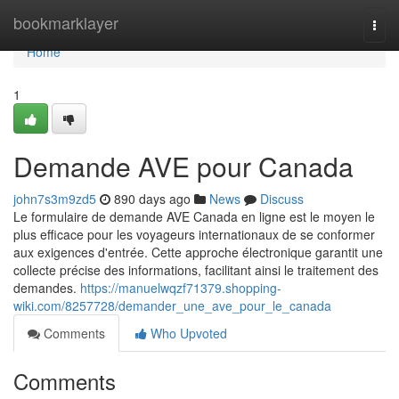
Home
bookmarklayer
Togg
navi
Home
1
Demande AVE pour Canada
john7s3m9zd5
890 days ago
News
Discuss
Le formulaire de demande AVE Canada en ligne est le moyen le
plus efficace pour les voyageurs internationaux de se conformer
aux exigences d'entrée. Cette approche électronique garantit une
collecte précise des informations, facilitant ainsi le traitement des
demandes.
https://manuelwqzf71379.shopping-
wiki.com/8257728/demander_une_ave_pour_le_canada
Comments
Who Upvoted
Comments