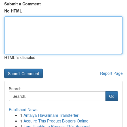
Submit a Comment
No HTML
HTML is disabled
Report Page
Search
Go
Published News
1
Antalya Havalimanı Transferleri
1
Acquire This Product Blotters Online
1
I am Unable to Process This Request